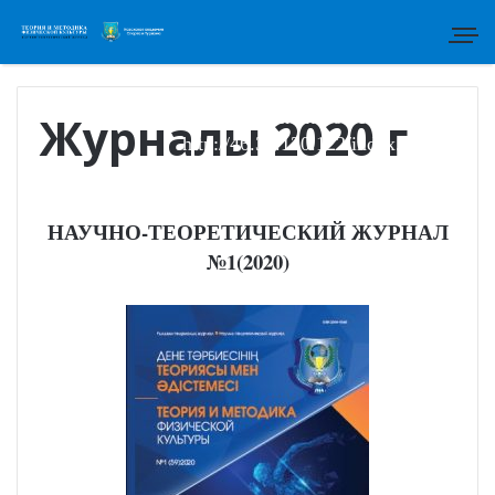
Для отправки статьи просим
перейти по ссылке:
Журналы 2020 г
http://46.34.130.122/index.php/tmfk
НАУЧНО-ТЕОРЕТИЧЕСКИЙ ЖУРНАЛ
№1(2020)